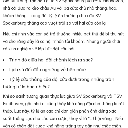
Giả sử trong trận đấu giữa SV Spakenburg và PSV Eindhoven,
nhà cái đưa ra kèo châu Âu với ba cửa: chủ nhà thắng, hòa,
khách thắng. Trong đó, tỷ lệ ăn thưởng cho cửa SV
Spakenburg thắng cao vượt trội so với hai cửa còn lại.
Nếu chỉ nhìn vào con số trả thưởng, nhiều bet thủ dễ bị thu hút
và cho rằng đây là cơ hội “nhân tài khoản”. Nhưng người chơi
có kinh nghiệm sẽ lập tức đặt câu hỏi:
Trình độ giữa hai đội chênh lệch ra sao?
Lịch sử đối đầu nghiêng về bên nào?
Tỷ lệ cửa thắng của đội cửa dưới trong những trận
tương tự là bao nhiêu?
Khi so sánh tương quan thực lực giữa SV Spakenburg và PSV
Eindhoven, gần như ai cũng thấy khả năng đội nhỏ thắng là rất
thấp. Lúc này, tỷ lệ ăn cao chỉ đơn giản phản ánh đúng xác
suất thắng cực nhỏ của cửa cược, thay vì là “cơ hội vàng”. Nếu
vẫn cố chấp đặt cược, khả năng trắng tay gần như chắc chắn.