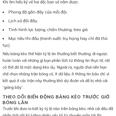
Khi tìm hiểu kỹ về hai đội, bạn sẽ nắm được:
Phong độ gần đây của mỗi đội.
Lịch sử đối đầu.
Tình hình lực lượng, chấn thương, treo giò.
Mục tiêu thi đấu (tranh suất, trụ hạng hay chỉ đá thủ
tục).
Nếu bảng kèo thể hiện tỷ lệ ăn thưởng bất thường, đi ngược
hoàn toàn với những gì bạn phân tích từ thông tin thực tế, rất
có thể đó là một dạng kèo dụ. Ngoài ra, người chơi nên hạn
chế chọn những trận bóng cỏ, ít dữ liệu, ít thông tin báo chí, vì
kết quả ở các trận này thường khó dự đoán và dễ bị nhà cái
“giăng bẫy”.
THEO DÕI BIẾN ĐỘNG BẢNG KÈO TRƯỚC GIỜ
BÓNG LĂN
Trước khi đưa ra bất kỳ tỷ lệ nào trên bảng kèo, nhà cái đều đã
phân tích rất kỹ lưỡng nhiều yếu tố từ chuyên môn tới thị