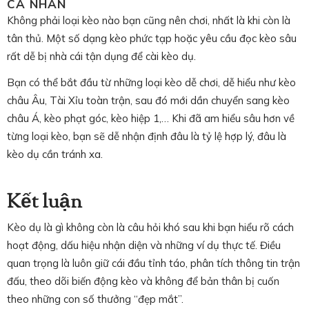
CÁ NHÂN
Không phải loại kèo nào bạn cũng nên chơi, nhất là khi còn là
tân thủ. Một số dạng kèo phức tạp hoặc yêu cầu đọc kèo sâu
rất dễ bị nhà cái tận dụng để cài kèo dụ.
Bạn có thể bắt đầu từ những loại kèo dễ chơi, dễ hiểu như kèo
châu Âu, Tài Xỉu toàn trận, sau đó mới dần chuyển sang kèo
châu Á, kèo phạt góc, kèo hiệp 1,… Khi đã am hiểu sâu hơn về
từng loại kèo, bạn sẽ dễ nhận định đâu là tỷ lệ hợp lý, đâu là
kèo dụ cần tránh xa.
Kết luận
Kèo dụ là gì không còn là câu hỏi khó sau khi bạn hiểu rõ cách
hoạt động, dấu hiệu nhận diện và những ví dụ thực tế. Điều
quan trọng là luôn giữ cái đầu tỉnh táo, phân tích thông tin trận
đấu, theo dõi biến động kèo và không để bản thân bị cuốn
theo những con số thưởng “đẹp mắt”.