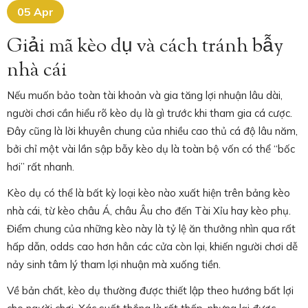
05 Apr
Giải mã kèo dụ và cách tránh bẫy
nhà cái
Nếu muốn bảo toàn tài khoản và gia tăng lợi nhuận lâu dài,
người chơi cần hiểu rõ kèo dụ là gì trước khi tham gia cá cược.
Đây cũng là lời khuyên chung của nhiều cao thủ cá độ lâu năm,
bởi chỉ một vài lần sập bẫy kèo dụ là toàn bộ vốn có thể “bốc
hơi” rất nhanh.
Kèo dụ có thể là bất kỳ loại kèo nào xuất hiện trên bảng kèo
nhà cái, từ kèo châu Á, châu Âu cho đến Tài Xỉu hay kèo phụ.
Điểm chung của những kèo này là tỷ lệ ăn thưởng nhìn qua rất
hấp dẫn, odds cao hơn hẳn các cửa còn lại, khiến người chơi dễ
nảy sinh tâm lý tham lợi nhuận mà xuống tiền.
Về bản chất, kèo dụ thường được thiết lập theo hướng bất lợi